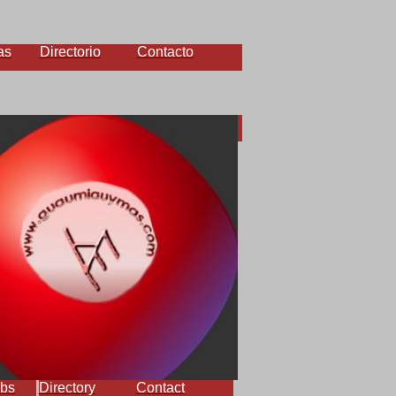
as
Directorio
Contacto
bs
Directory
Contact