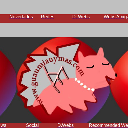
Novedades
Redes
D. Webs
Webs Amig
ews
Social
D.Webs
Recommended We