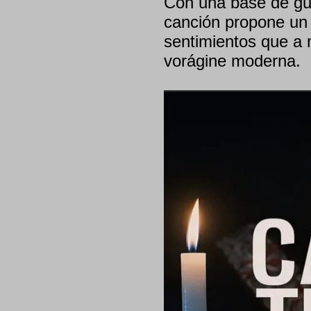
Con una base de guit
canción propone un v
sentimientos que a 
vorágine moderna.