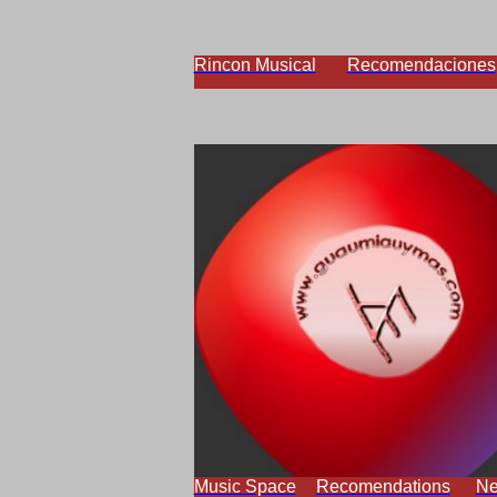
Rincon Musical
Recomendaciones
Music Space
Recomendations
N