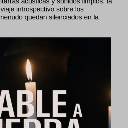
arras acústicas y sonidos limpios, la
iaje introspectivo sobre los
menudo quedan silenciados en la