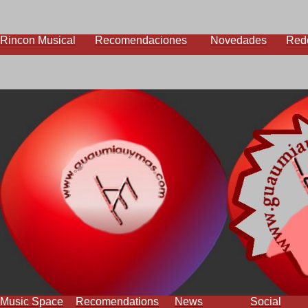
Rincon Musical
Recomendaciones
Novedades
Red
Music Space
Recomendations
News
Social