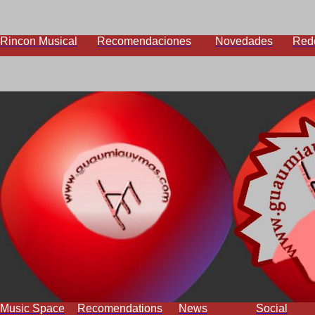
Rincon Musical
Recomendaciones
Novedades
Red
Music Space
Recomendations
News
Social