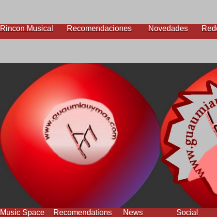
Rincon Musical
Recomendaciones
Novedades
Red
Music Space
Recomendations
News
Social