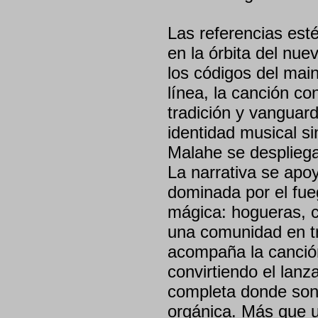
Las referencias est
en la órbita del nue
los códigos del mai
línea, la canción c
tradición y vanguar
identidad musical sin
Malahe se desplieg
La narrativa se apo
dominada por el fueg
mágica: hogueras, c
una comunidad en tr
acompaña la canción,
convirtiendo el lanz
completa donde son
orgánica. Más que u