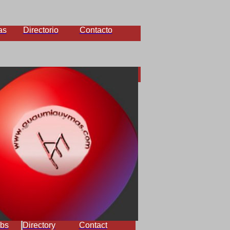
as
Directorio
Contacto
bs
Directory
Contact