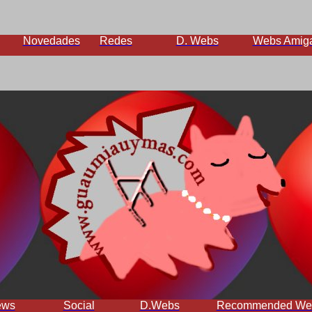
Novedades
Redes
D. Webs
Webs Amig
ews
Social
D.Webs
Recommended We