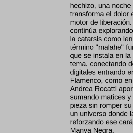
hechizo, una noche 
transforma el dolor 
motor de liberación
continúa explorando
la catarsis como leng
término "malahe" fu
que se instala en la
tema, conectando de
digitales entrando 
Flamenco, como en e
Andrea Rocatti apor
sumando matices y a
pieza sin romper su
un universo donde la
reforzando ese carác
Manva Negra.