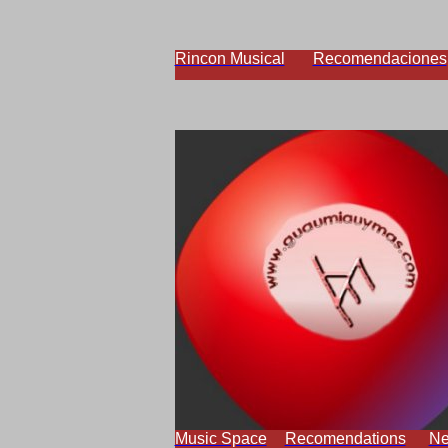
Rincon Musical
Recomendaciones
Music Space
Recomendations
N