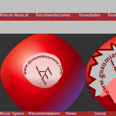
Rincon Musical
Recomendaciones
Novedades
Red
Music Space
Recomendations
News
Social