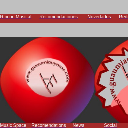
Rincon Musical
Recomendaciones
Novedades
Red
Music Space
Recomendations
News
Social