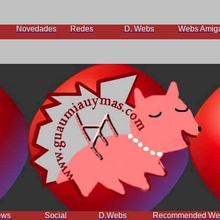
Novedades
Redes
D. Webs
Webs Amig
ews
Social
D.Webs
Recommended We