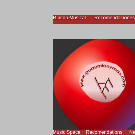
Rincon Musical
Recomendaciones
Music Space
Recomendations
N