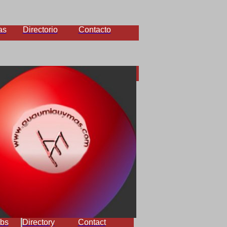
as
Directorio
Contacto
bs
Directory
Contact