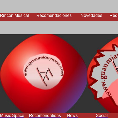
Rincon Musical
Recomendaciones
Novedades
Red
Music Space
Recomendations
News
Social