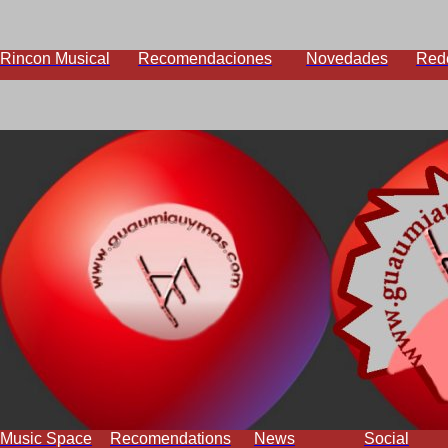
Rincon Musical
Recomendaciones
Novedades
Red
Music Space
Recomendations
News
Social