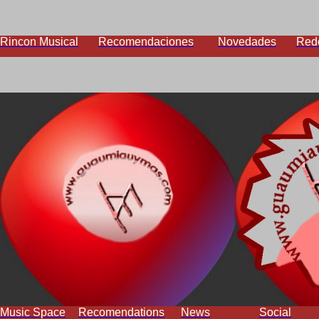
Rincon Musical
Recomendaciones
Novedades
Red
Music Space
Recomendations
News
Social